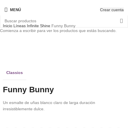
¡Nuevo! - The New OPIcons
Crear cuenta
MENÚ
Inicio
Líneas
Infinite Shine
Funny Bunny
Comienza a escribir para ver los productos que estás buscando.
PRO
Best
Sellers
Clic para ampliar
Classics
Funny Bunny
Un esmalte de uñas blanco claro de larga duración
irresistiblemente dulce.