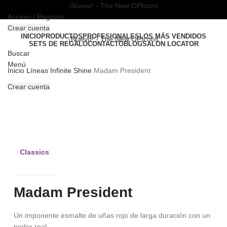
¡Nuevo! - The New OPIcons
Acceso / Registro
Crear cuenta
INICIO
PRODUCTOS
PROFESIONALES
LOS MÁS VENDIDOS
¡Nuevo! - The New OPIcons
SETS DE REGALO
CONTACTO
BLOG
SALON LOCATOR
Buscar
Menú
Inicio
Líneas
Infinite Shine
Madam President
Crear cuenta
PRO
Clic para ampliar
Classics
Madam President
Un imponente esmalte de uñas rojo de larga duración con un
poder real.