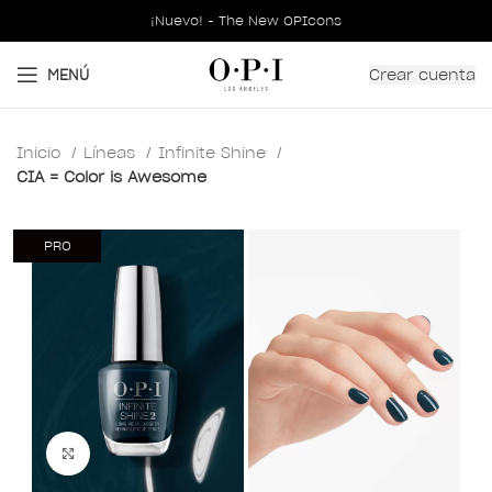
¡Nuevo! - The New OPIcons
Crear cuenta
MENÚ
Inicio
Líneas
Infinite Shine
CIA = Color is Awesome
PRO
Clic para ampliar