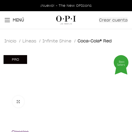
¡Nuevo! - The New OPIcons
Crear cuenta
MENÚ
Inicio
Líneas
Infinite Shine
Coca-Cola® Red
PRO
Best
Sellers
Clic para ampliar
Classics