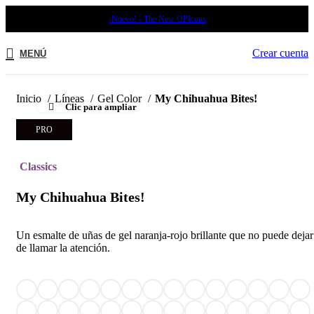
¡Nuevo! - The New OPIcons
Crear cuenta
MENÚ
Inicio
Líneas
Gel Color
My Chihuahua Bites!
Clic para ampliar
PRO
Classics
My Chihuahua Bites!
Un esmalte de uñas de gel naranja-rojo brillante que no puede dejar
de llamar la atención.