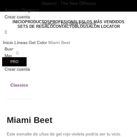
¡Nuevo! - The New OPIcons
Acceso / Registro
Crear cuenta
INICIO
PRODUCTOS
PROFESIONALES
LOS MÁS VENDIDOS
¡Nuevo! - The New OPIcons
SETS DE REGALO
CONTACTO
BLOG
SALON LOCATOR
Inicio
Líneas
Gel Color
Miami Beet
Buscar
Clic para ampliar
Menú
PRO
Crear cuenta
Classics
Miami Beet
Este esmalte de uñas de gel rojo-violeta podría ser tu vicio.