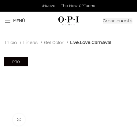
¡Nuevo! - The New OPIcons
Crear cuenta
MENÚ
Inicio
Líneas
Gel Color
Live.Love.Carnaval
PRO
Clic para ampliar