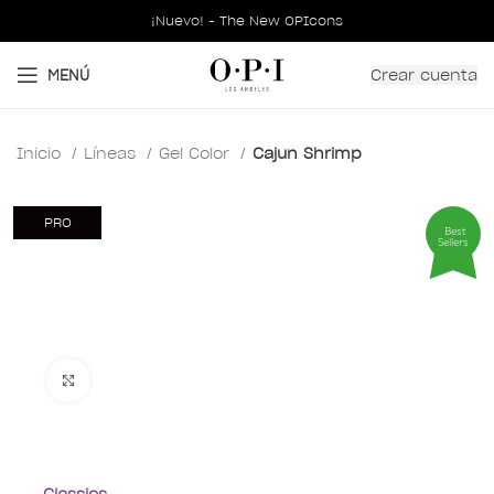
¡Nuevo! - The New OPIcons
Crear cuenta
MENÚ
Inicio
Líneas
Gel Color
Cajun Shrimp
PRO
Best
Sellers
Clic para ampliar
Classics