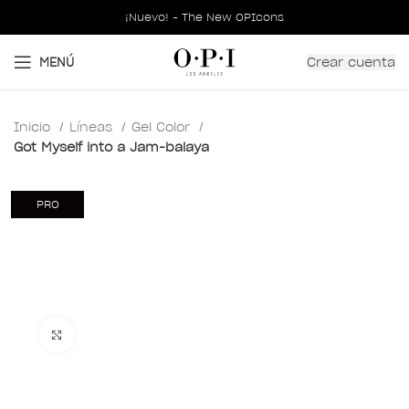
¡Nuevo! - The New OPIcons
Crear cuenta
MENÚ
Inicio
Líneas
Gel Color
Got Myself into a Jam-balaya
PRO
Clic para ampliar