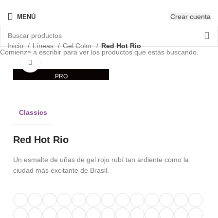
¡Nuevo! - The New OPIcons
Crear cuenta
MENÚ
Inicio
Líneas
Gel Color
Red Hot Rio
Comienza a escribir para ver los productos que estás buscando.
Clic para ampliar
PRO
Classics
Red Hot Rio
Un esmalte de uñas de gel rojo rubí tan ardiente como la
ciudad más excitante de Brasil.