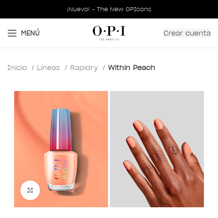
¡Nuevo! - The New OPIcons
Crear cuenta
MENÚ
Inicio
Líneas
Rapidry
Within Peach
Clic para ampliar