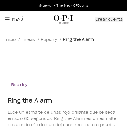
¡Nuevo! - The New OPIcons
Crear cuenta
MENÚ
Inicio
Líneas
Rapidry
Ring the Alarm
Clic para ampliar
Rapidry
Ring the Alarm
Luce un esmalte de uñas rojo brillante que se seca
en sólo 60 segundos. Ring the Alarm es un esmalte
de secado rápido que deja una manicura a prueba