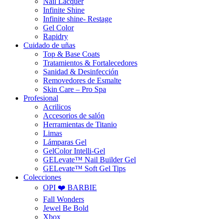
Nail Lacquer
Infinite Shine
Infinite shine- Restage
Gel Color
Rapidry
Cuidado de uñas
Top & Base Coats
Tratamientos & Fortalecedores
Sanidad & Desinfección
Removedores de Esmalte
Skin Care – Pro Spa
Profesional
Acrilicos
Accesorios de salón
Herramientas de Titanio
Limas
Lámparas Gel
GelColor Intelli-Gel
GELevate™ Nail Builder Gel
GELevate™ Soft Gel Tips
Colecciones
OPI ❤️ BARBIE
Fall Wonders
Jewel Be Bold
Xbox