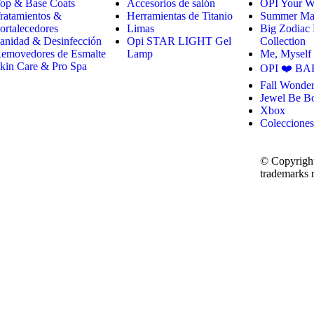
op & Base Coats
Accesorios de salón
OPI Your W
ratamientos &
Herramientas de Titanio
Summer Mak
ortalecedores
Limas
Big Zodiac
anidad & Desinfección
Opi STAR LIGHT Gel
Collection
emovedores de Esmalte
Lamp
Me, Myself
kin Care & Pro Spa
OPI ❤️ BA
Fall Wonder
Jewel Be B
Xbox
Colecciones
© Copyright
trademarks r