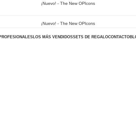
¡Nuevo! - The New OPIcons
¡Nuevo! - The New OPIcons
PROFESIONALES
LOS MÁS VENDIDOS
SETS DE REGALO
CONTACTO
BL