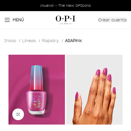
¡Nuevo! - The New OPIcons
Crear cuenta
MENÚ
Inicio
Líneas
Rapidry
ASAPink
Clic para ampliar