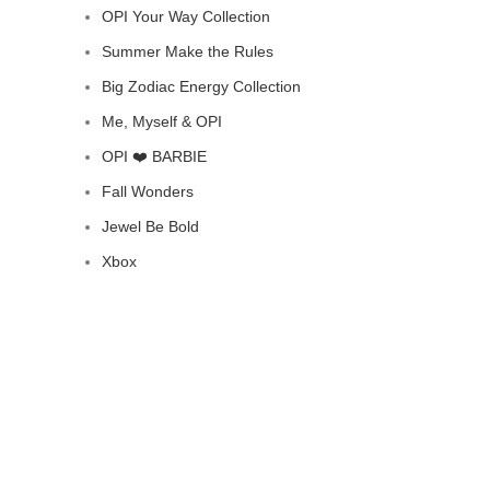
OPI Your Way Collection
Summer Make the Rules
Big Zodiac Energy Collection
Me, Myself & OPI
OPI ❤️ BARBIE
Fall Wonders
Jewel Be Bold
Xbox
Colecciones anteriores
Facebook
Instagram
Youtube
© Copyright 2023, Wella Operations US LLC, all trademarks 
© 2026
Opi Argentina
. Todos los derechos reservados