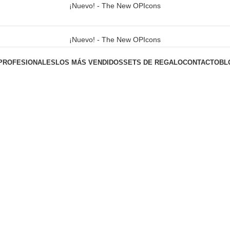
¡Nuevo! - The New OPIcons
¡Nuevo! - The New OPIcons
PROFESIONALES
LOS MÁS VENDIDOS
SETS DE REGALO
CONTACTO
BL