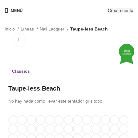
¡Nuevo! - The New OPIcons
Crear cuenta
MENÚ
Inicio
Líneas
Nail Lacquer
Taupe-less Beach
Clic para ampliar
Best
Sellers
Classics
Taupe-less Beach
No hay nada como llevar este tentador gris topo.