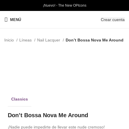
¡Nuevo! - The New OPIcons
Crear cuenta
MENÚ
Inicio
Líneas
Nail Lacquer
Don’t Bossa Nova Me Around
Best
Sellers
Clic para ampliar
Classics
Don’t Bossa Nova Me Around
¡Nadie puede impedirte de llevar este nude cremoso!