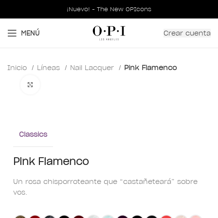
¡Nuevo! - The New OPIcons
Crear cuenta
MENÚ
Inicio
Líneas
Nail Lacquer
Pink Flamenco
Clic para ampliar
Classics
Pink Flamenco
Un rosa chisporroteante que “castañeteará” sobre
vos.