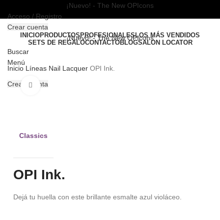
¡Nuevo! - The New OPIcons
Acceso / Registro
Crear cuenta
INICIO
PRODUCTOS
PROFESIONALES
LOS MÁS VENDIDOS
¡Nuevo! - The New OPIcons
SETS DE REGALO
CONTACTO
BLOG
SALON LOCATOR
Buscar
Menú
Inicio
Líneas
Nail Lacquer
OPI Ink.
Crear cuenta
Clic para ampliar
Classics
OPI Ink.
Dejá tu huella con este brillante esmalte azul violáceo.