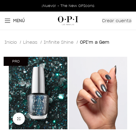
¡Nuevo! - The New OPIcons
Crear cuenta
MENÚ
Inicio
Líneas
Infinite Shine
OPI’m a Gem
PRO
Clic para ampliar