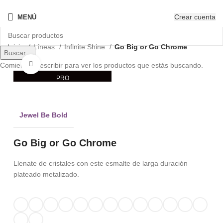
¡Nuevo! - The New OPIcons
Crear cuenta
MENÚ
Inicio
Líneas
Infinite Shine
Go Big or Go Chrome
Buscar...
Clic para ampliar
Comienza a escribir para ver los productos que estás buscando.
PRO
Jewel Be Bold
Go Big or Go Chrome
Llenate de cristales con este esmalte de larga duración
plateado metalizado.