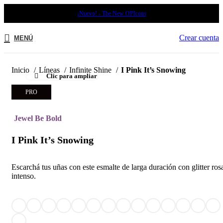
¡Nuevo! - The New OPIcons
Crear cuenta
MENÚ
Inicio
Líneas
Infinite Shine
I Pink It’s Snowing
Clic para ampliar
PRO
Jewel Be Bold
I Pink It’s Snowing
Escarchá tus uñas con este esmalte de larga duración con glitter ros
intenso.