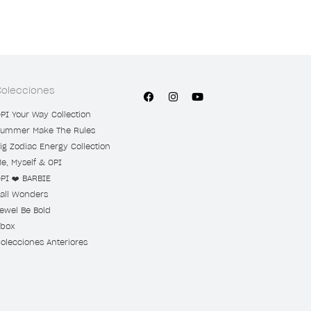
Colecciones
PI Your Way Collection
ummer Make The Rules
ig Zodiac Energy Collection
e, Myself & OPI
PI ❤️ BARBIE
all Wonders
ewel Be Bold
box
olecciones Anteriores