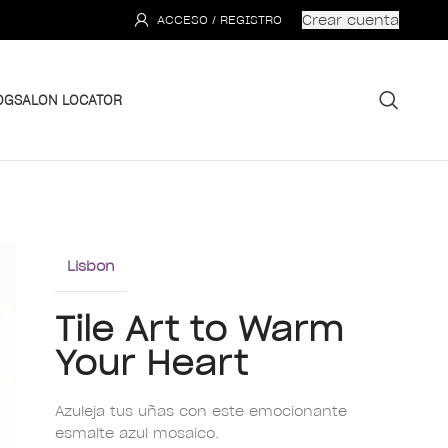
Crear cuenta
ACCESO / REGISTRO
OG
SALON LOCATOR
Lisbon
Tile Art to Warm
Your Heart
Azuleja tus uñas con este emocionante
esmalte azul mosaico.