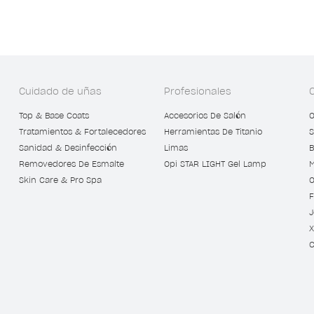
Cuidado de uñas
Profesionales
Top & Base Coats
Accesorios De Salón
O
Tratamientos & Fortalecedores
Herramientas De Titanio
S
Sanidad & Desinfección
Limas
B
Removedores De Esmalte
Opi STAR LIGHT Gel Lamp
M
Skin Care & Pro Spa
O
F
J
X
C