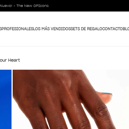
¡Nuevo! - The New OPIcons
S
PROFESIONALES
LOS MÁS VENDIDOS
SETS DE REGALO
CONTACTO
BL
Your Heart