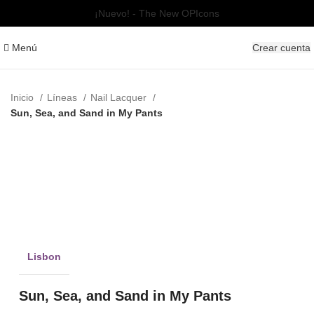
¡Nuevo! - The New OPIcons
Menú
Crear cuenta
Inicio
Líneas
Nail Lacquer
Sun, Sea, and Sand in My Pants
Clic para ampliar
Lisbon
Sun, Sea, and Sand in My Pants