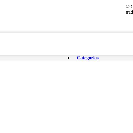
© C
tra
Categorías