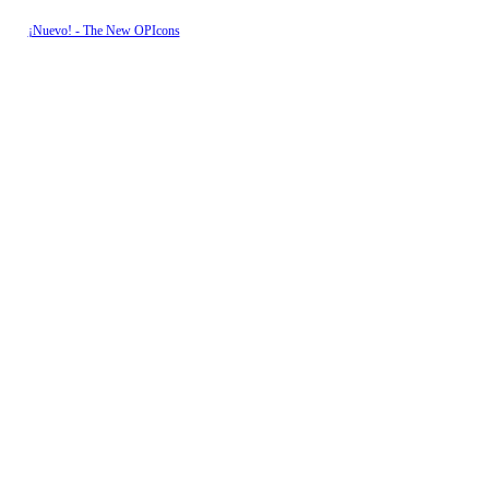
¡Nuevo! - The New OPIcons
Lamp
mera calidad con estructura resistente a las