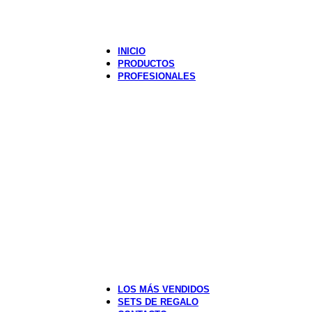
INICIO
PRODUCTOS
PROFESIONALES
Profesionales
Acrilicos
Accesorios de salón
Herramientas de Titanio
Limas
Lámparas Gel
Gel Color INTELLI-GEL SYSTEM™
GELevate™ Nail Builder Gel
GELevate™ Soft Gel Tips
OPI STAR LIGHT Gel 
Una lámpara de gel de pri
LOS MÁS VENDIDOS
SETS DE REGALO