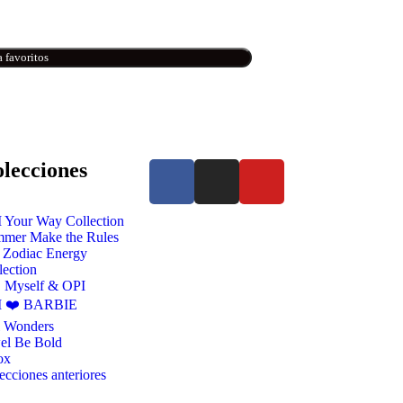
 favoritos
lecciones
 Your Way Collection
mer Make the Rules
 Zodiac Energy
lection
 Myself & OPI
I ❤️ BARBIE
l Wonders
el Be Bold
ox
ecciones anteriores