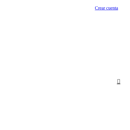
Crear cuenta
ACCESO / REGISTRO
 caídas y curado de precisión.