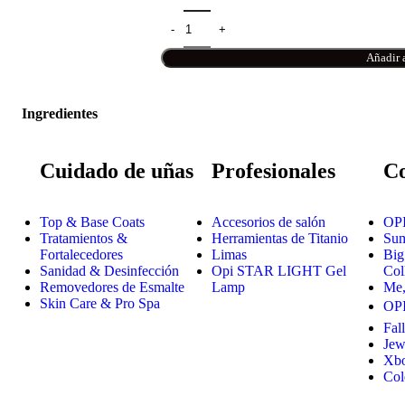
Añadir a
Ingredientes
Cuidado de uñas
Profesionales
Co
Top & Base Coats
Accesorios de salón
OPI
Tratamientos &
Herramientas de Titanio
Sum
Fortalecedores
Limas
Big
Sanidad & Desinfección
Opi STAR LIGHT Gel
Col
Removedores de Esmalte
Lamp
Me,
Skin Care & Pro Spa
OP
Fal
Jew
Xb
Col