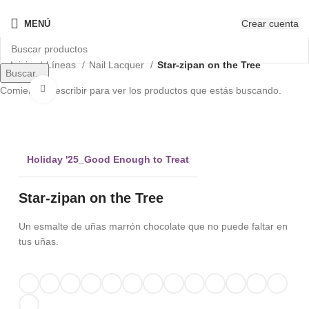
¡Nuevo! - The New OPIcons
Crear cuenta
MENÚ
Inicio
Líneas
Nail Lacquer
Star-zipan on the Tree
Buscar...
Clic para ampliar
Comienza a escribir para ver los productos que estás buscando.
Holiday '25_Good Enough to Treat
Star-zipan on the Tree
Un esmalte de uñas marrón chocolate que no puede faltar en
tus uñas.