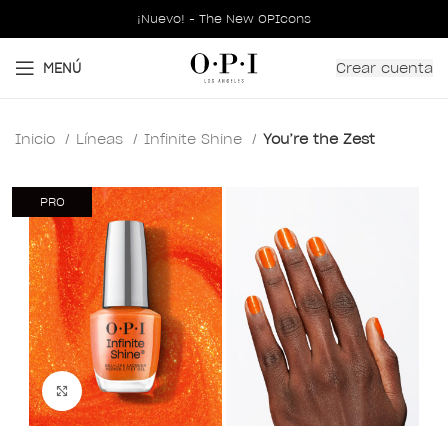
¡Nuevo! - The New OPIcons
Crear cuenta
MENÚ
Inicio
Líneas
Infinite Shine
You’re the Zest
PRO
Clic para ampliar