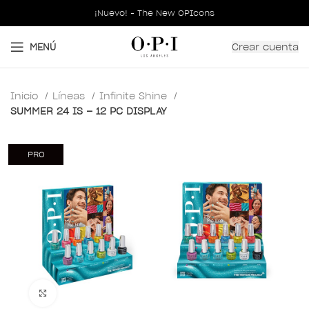
¡Nuevo! - The New OPIcons
Crear cuenta
MENÚ
Inicio
Líneas
Infinite Shine
SUMMER 24 IS – 12 PC DISPLAY
PRO
Clic para ampliar