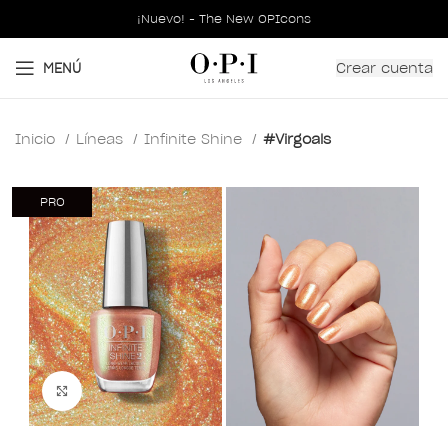
¡Nuevo! - The New OPIcons
Crear cuenta
MENÚ
Inicio
Líneas
Infinite Shine
#Virgoals
PRO
Clic para ampliar