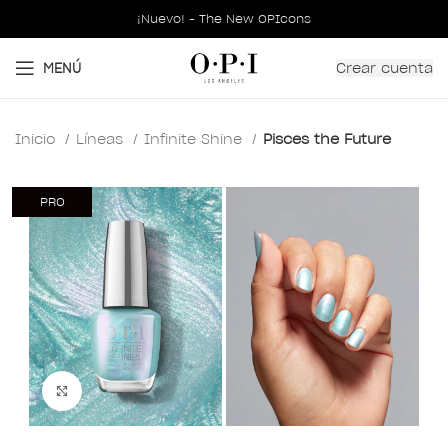
¡Nuevo! - The New OPIcons
Crear cuenta
MENÚ
Inicio
Líneas
Infinite Shine
Pisces the Future
PRO
Clic para ampliar