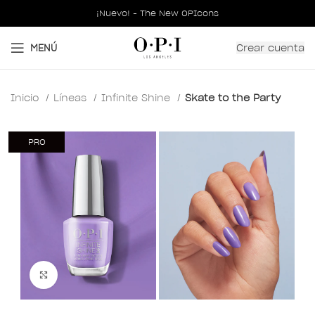
¡Nuevo! - The New OPIcons
Crear cuenta
MENÚ
Inicio
Líneas
Infinite Shine
Skate to the Party​
PRO
Clic para ampliar