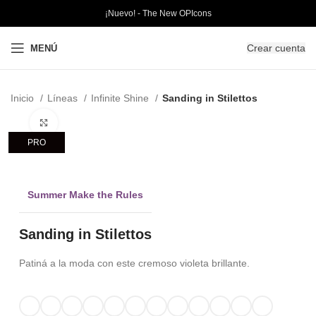
¡Nuevo! - The New OPIcons
Crear cuenta
MENÚ
Inicio
Líneas
Infinite Shine
Sanding in Stilettos​
Clic para ampliar
PRO
Summer Make the Rules
Sanding in Stilettos​
Patiná a la moda con este cremoso violeta brillante.