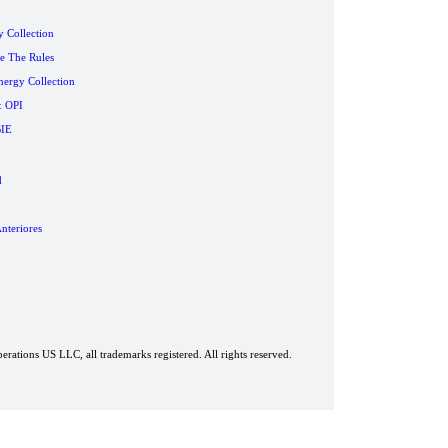
 Collection
 The Rules
nergy Collection
& OPI
BIE
d
nteriores
rations US LLC, all trademarks registered. All rights reserved.