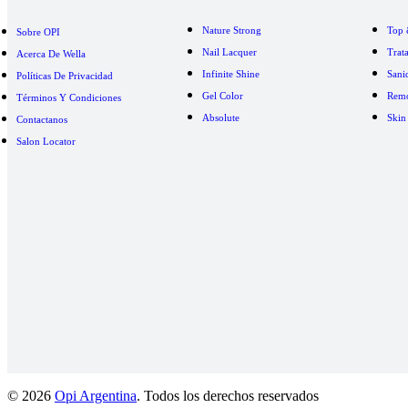
Nature Strong
Top 
Sobre OPI
Nail Lacquer
Trat
Acerca De Wella
Infinite Shine
Sani
Políticas De Privacidad
Gel Color
Remo
Términos Y Condiciones
Absolute
Skin
Contactanos
Salon Locator
© 2026
Opi Argentina
. Todos los derechos reservados