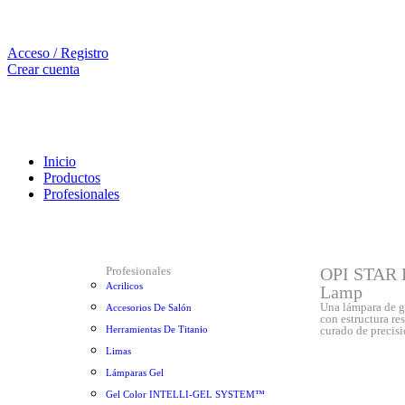
Acceso / Registro
Crear cuenta
Inicio
Productos
Profesionales
Profesionales
OPI STAR 
Acrilicos
Lamp
Una lámpara de g
Accesorios De Salón
con estructura res
Herramientas De Titanio
curado de precisi
Limas
Lámparas Gel
Gel Color INTELLI-GEL SYSTEM™