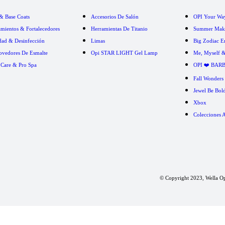
& Base Coats
Accesorios De Salón
OPI Your Way
amientos & Fortalecedores
Herramientas De Titanio
Summer Make
dad & Desinfección
Limas
Big Zodiac E
vedores De Esmalte
Opi STAR LIGHT Gel Lamp
Me, Myself 
 Care & Pro Spa
OPI ❤️ BAR
Fall Wonders
Jewel Be Bol
Xbox
Colecciones A
© Copyright 2023, Wella Ope