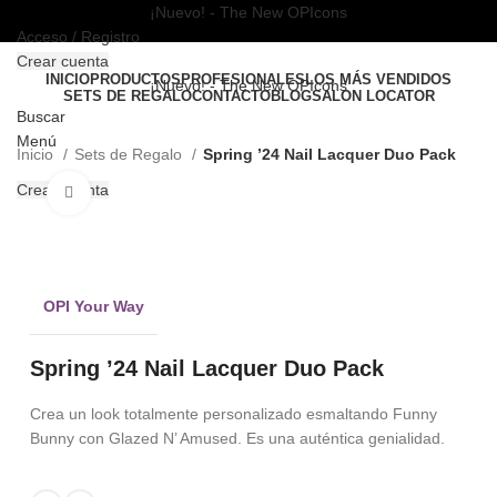
¡Nuevo! - The New OPIcons
Acceso / Registro
Crear cuenta
INICIO
PRODUCTOS
PROFESIONALES
LOS MÁS VENDIDOS
¡Nuevo! - The New OPIcons
SETS DE REGALO
CONTACTO
BLOG
SALON LOCATOR
Buscar
Menú
Inicio
Sets de Regalo
Spring ’24 Nail Lacquer Duo Pack
Crear cuenta
Clic para ampliar
OPI Your Way
Spring ’24 Nail Lacquer Duo Pack
Crea un look totalmente personalizado esmaltando Funny
Bunny con Glazed N’ Amused. Es una auténtica genialidad.