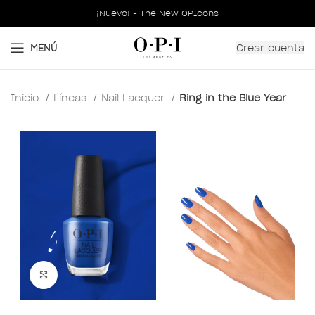
¡Nuevo! - The New OPIcons
Crear cuenta
MENÚ
Inicio
Líneas
Nail Lacquer
Ring in the Blue Year
Clic para ampliar