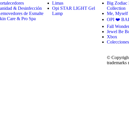
ortalecedores
Limas
Big Zodiac
anidad & Desinfección
Opi STAR LIGHT Gel
Collection
emovedores de Esmalte
Lamp
Me, Myself
kin Care & Pro Spa
OPI ❤️ BA
Fall Wonder
Jewel Be B
Xbox
Colecciones
© Copyright
trademarks r