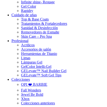
Infinite shine- Restage
Gel Color
Rapidry
Cuidado de uñas
Top & Base Coats
Tratamientos & Fortalecedores
Sanidad & Desinfección
Removedores de Esmalte
Skin Care – Pro Spa
Profesional
Acrilicos
Accesorios de salón
Herramientas de Titanio
Limas
Lámparas Gel
GelColor Intelli-Gel
GELevate™ Nail Builder Gel
GELevate™ Soft Gel Tips
Colecciones
OPI ❤️ BARBIE
Fall Wonders
Jewel Be Bold
Xbox
Colecciones anteriores