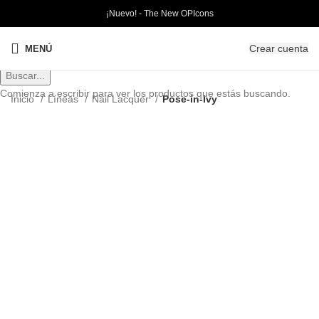
¡Nuevo! - The New OPIcons
Crear cuenta
MENÚ
Buscar...
Comienza a escribir para ver los productos que estás buscando.
Inicio
Líneas
Nail Lacquer
Pose-in-Ivy