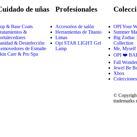
Cuidado de uñas
Profesionales
Colecci
op & Base Coats
Accesorios de salón
OPI Your W
ratamientos &
Herramientas de Titanio
Summer Mak
ortalecedores
Limas
Big Zodiac
anidad & Desinfección
Opi STAR LIGHT Gel
Collection
emovedores de Esmalte
Lamp
Me, Myself
kin Care & Pro Spa
OPI ❤️ BA
Fall Wonder
Jewel Be B
Xbox
Colecciones
© Copyright
trademarks r