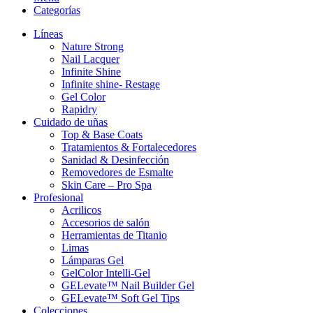
Categorías
Líneas
Nature Strong
Nail Lacquer
Infinite Shine
Infinite shine- Restage
Gel Color
Rapidry
Cuidado de uñas
Top & Base Coats
Tratamientos & Fortalecedores
Sanidad & Desinfección
Removedores de Esmalte
Skin Care – Pro Spa
Profesional
Acrilicos
Accesorios de salón
Herramientas de Titanio
Limas
Lámparas Gel
GelColor Intelli-Gel
GELevate™ Nail Builder Gel
GELevate™ Soft Gel Tips
Colecciones