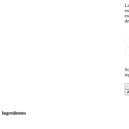
La
es
es
de
So
re
A
Ingredientes