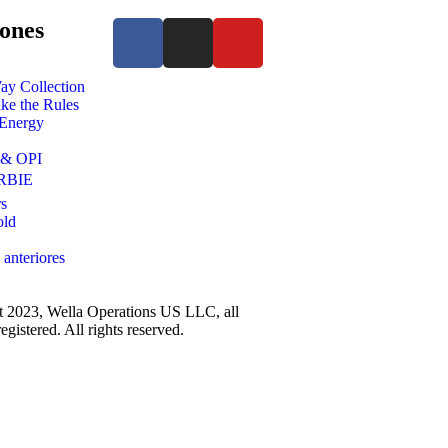
ones
ay Collection
e the Rules
 Energy
 & OPI
RBIE
s
old
 anteriores
 2023, Wella Operations US LLC, all
egistered. All rights reserved.