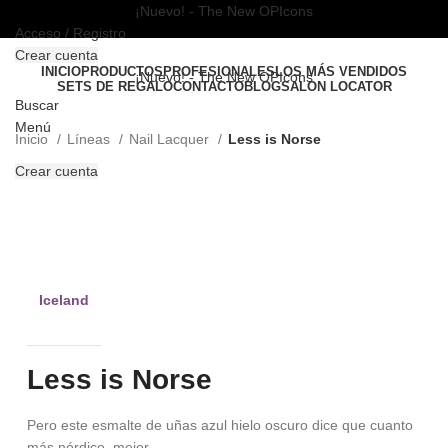
¡Nuevo! - The New OPIcons
Acceso / Registro
Crear cuenta
INICIO
PRODUCTOS
PROFESIONALES
LOS MÁS VENDIDOS
¡Nuevo! - The New OPIcons
SETS DE REGALO
CONTACTO
BLOG
SALON LOCATOR
Buscar
Menú
Inicio
Líneas
Nail Lacquer
Less is Norse
Crear cuenta
Clic para ampliar
Iceland
Less is Norse
Pero este esmalte de uñas azul hielo oscuro dice que cuanto
más nórdico, mejor.