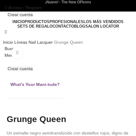
¡Nuevo! - The New OPIcons
Acceso / Registro
Crear cuenta
¡Nuevo! - The New OPIcons
INICIO
PRODUCTOS
PROFESIONALES
LOS MÁS VENDIDOS
SETS DE REGALO
CONTACTO
BLOG
SALON LOCATOR
Inicio
Líneas
Nail Lacquer
Grunge Queen
Buscar
Clic para ampliar
Menú
Crear cuenta
What's Your Mani-tude?
Grunge Queen
Un esmalte negro semitranslúcido con destellos rojos, digno de