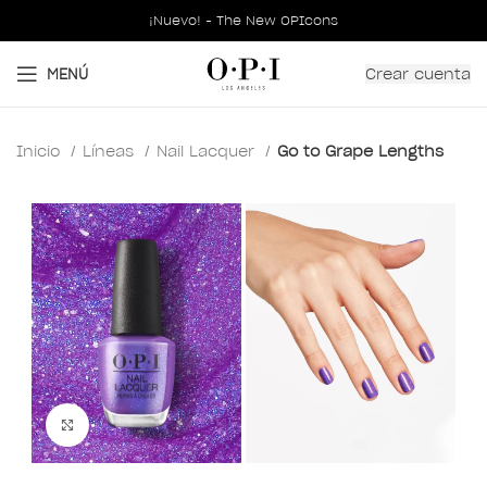
¡Nuevo! - The New OPIcons
Crear cuenta
MENÚ
Inicio
Líneas
Nail Lacquer
Go to Grape Lengths
Clic para ampliar