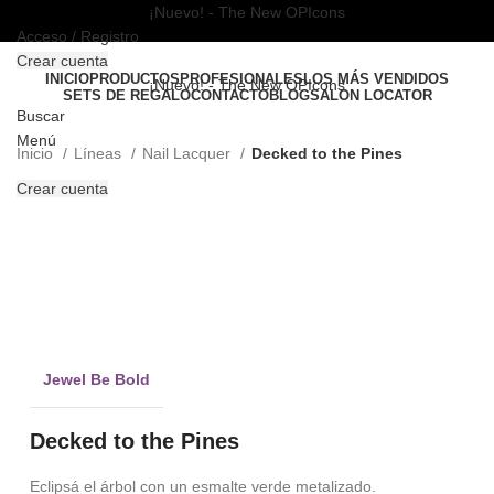
¡Nuevo! - The New OPIcons
Acceso / Registro
Crear cuenta
INICIO
PRODUCTOS
PROFESIONALES
LOS MÁS VENDIDOS
¡Nuevo! - The New OPIcons
SETS DE REGALO
CONTACTO
BLOG
SALON LOCATOR
Buscar
Menú
Inicio
Líneas
Nail Lacquer
Decked to the Pines
Crear cuenta
Clic para ampliar
Jewel Be Bold
Decked to the Pines
Eclipsá el árbol con un esmalte verde metalizado.