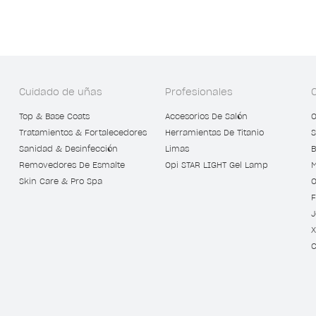
Cuidado de uñas
Profesionales
Top & Base Coats
Accesorios De Salón
O
Tratamientos & Fortalecedores
Herramientas De Titanio
S
Sanidad & Desinfección
Limas
B
Removedores De Esmalte
Opi STAR LIGHT Gel Lamp
M
Skin Care & Pro Spa
O
F
J
X
C