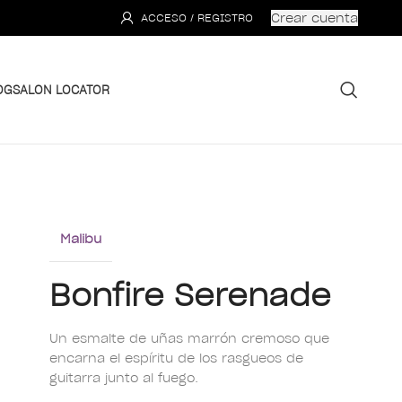
Crear cuenta
ACCESO / REGISTRO
OG
SALON LOCATOR
Malibu
Bonfire Serenade
Un esmalte de uñas marrón cremoso que
encarna el espíritu de los rasgueos de
guitarra junto al fuego.