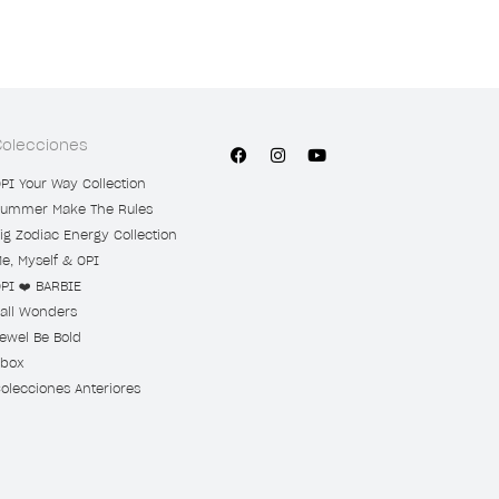
Colecciones
PI Your Way Collection
ummer Make The Rules
ig Zodiac Energy Collection
e, Myself & OPI
PI ❤️ BARBIE
all Wonders
ewel Be Bold
box
olecciones Anteriores