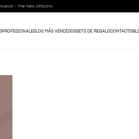
¡Nuevo! - The New OPIcons
S
PROFESIONALES
LOS MÁS VENDIDOS
SETS DE REGALO
CONTACTO
BL