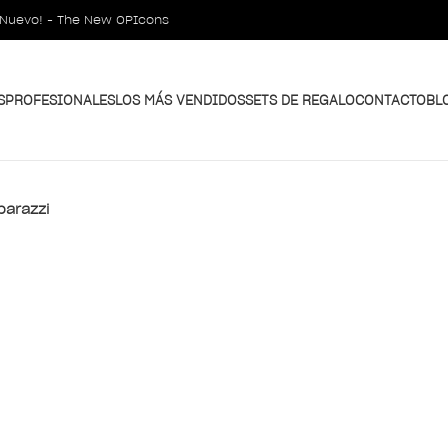
¡Nuevo! - The New OPIcons
S
PROFESIONALES
LOS MÁS VENDIDOS
SETS DE REGALO
CONTACTO
BL
parazzi