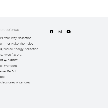
Colecciones
PI Your Way Collection
ummer Make The Rules
ig Zodiac Energy Collection
e, Myself & OPI
PI ❤️ BARBIE
all Wonders
ewel Be Bold
box
olecciones Anteriores