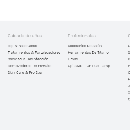
Cuidado de uñas
Profesionales
Top & Base Coats
Accesorios De Salón
O
Tratamientos & Fortalecedores
Herramientas De Titanio
S
Sanidad & Desinfección
Limas
B
Removedores De Esmalte
Opi STAR LIGHT Gel Lamp
M
Skin Care & Pro Spa
O
F
J
X
C