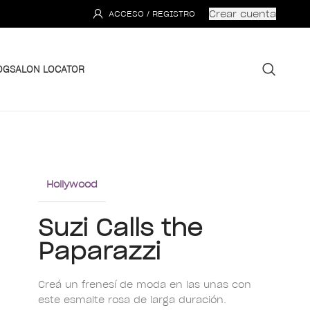
Crear cuenta
ACCESO / REGISTRO
OG
SALON LOCATOR
Hollywood
Suzi Calls the
Paparazzi
Creá un frenesí de moda en las uñas con
este esmalte rosa de larga duración.