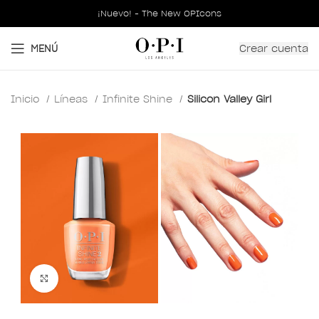
¡Nuevo! - The New OPIcons
Crear cuenta
MENÚ
Inicio
Líneas
Infinite Shine
Silicon Valley Girl
Clic para ampliar