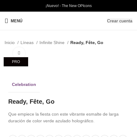
¡Nuevo! - The New OPIcons
Crear cuenta
MENÚ
Inicio
Líneas
Infinite Shine
Ready, Fête, Go
Clic para ampliar
PRO
Celebration
Ready, Fête, Go
Que empiece la fiesta con este vibrante esmalte de larga
duración de color verde azulado holográfico.