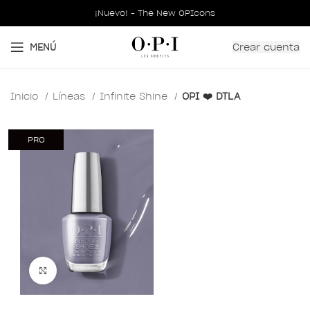
¡Nuevo! - The New OPIcons
Crear cuenta
MENÚ
Inicio
Líneas
Infinite Shine
OPI ❤️ DTLA
PRO
Clic para ampliar