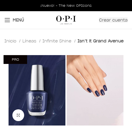
¡Nuevo! - The New OPIcons
Crear cuenta
MENÚ
Inicio
Líneas
Infinite Shine
Isn’t it Grand Avenue
PRO
Clic para ampliar