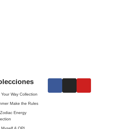
olecciones
 Your Way Collection
mer Make the Rules
 Zodiac Energy
lection
 Myself & OPI