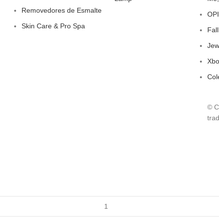
Removedores de Esmalte
OPI
Skin Care & Pro Spa
Fal
Jew
Xbo
Col
© C
tra