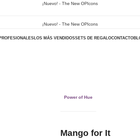
¡Nuevo! - The New OPIcons
¡Nuevo! - The New OPIcons
PROFESIONALES
LOS MÁS VENDIDOS
SETS DE REGALO
CONTACTO
BL
Power of Hue
Mango for It